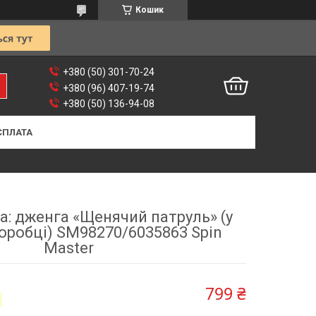
Кошик
+380 (50) 301-70-24
+380 (96) 407-19-74
+380 (50) 136-94-08
СПЛАТА
а: дженга «Щенячий патруль» (у
оробці) SM98270/6035863 Spin
Master
799 ₴
3