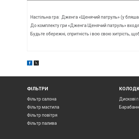
Настільна гра: Дженга «Щенячий патруль» (у бляшан
До комплекту гри «Дженга Щенячий патруль» входять
Будьте обережні, спритність і всю свою хитрість, щ
ФІЛЬТРИ
КОЛОД
Фільтр салона
Дискові г
Фільтр мастила
Барабанн
Фільтр повітря
Фільтр палива