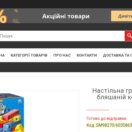
НА
КАТЕГОРІЇ ТОВАРІВ
ПРО НАС
КОНТАКТИ
ДОСТАВКА ТА 
Настільна гр
бляшаній к
Готово до відправки
Код:
SM98270/603586