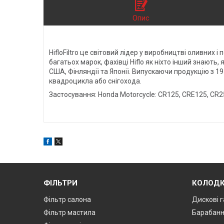
Опис
HifloFiltro це світовий лідер у виробництві оливних 
багатьох марок, фахівці Hiflo як ніхто інший знають
США, Фінляндії та Японії. Випускаючи продукцію з 19
квадроцикла або снігохода.
Застосування: Honda Motorcycle:
CR125, CRE125, CR2
ФІЛЬТРИ
КОЛОД
Фільтр салона
Дискові г
Фільтр мастила
Барабанн