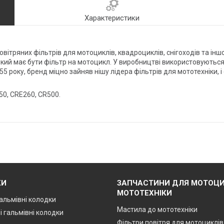
Характеристики
і повітряних фільтрів для мотоциклів, квадроциклів, снігоходів та ін
, який має бути фільтр на мотоцикл. У виробництві використовуються
55 року, бренд міцно зайняв нішу лідера фільтрів для мототехніки,
50, CRE260, CR500
.
КИ
ЗАПЧАСТИНИ ДЛЯ МОТОЦИ
МОТОТЕХНІКИ
альмівні колодки
Мастила до мототехніки
і гальмівні колодки
Фільтри повітря для мотоциклів