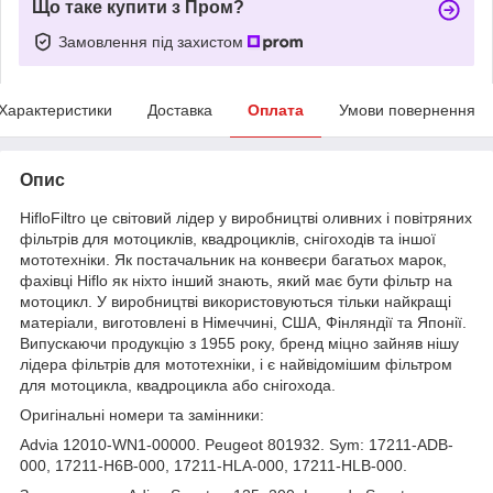
Що таке купити з Пром?
Замовлення під захистом
Характеристики
Доставка
Оплата
Умови повернення
Опис
HifloFiltro це світовий лідер у виробництві оливних і повітряних
фільтрів для мотоциклів, квадроциклів, снігоходів та іншої
мототехніки. Як постачальник на конвеєри багатьох марок,
фахівці Hiflo як ніхто інший знають, який має бути фільтр на
мотоцикл. У виробництві використовуються тільки найкращі
матеріали, виготовлені в Німеччині, США, Фінляндії та Японії.
Випускаючи продукцію з 1955 року, бренд міцно зайняв нішу
лідера фільтрів для мототехніки, і є найвідомішим фільтром
для мотоцикла, квадроцикла або снігохода.
Оригінальні номери та замінники:
Advia 12010-WN1-00000. Peugeot 801932. Sym: 17211-ADB-
000
,
17211-H6B-000
,
17211-HLA-000
,
17211-HLB-000
.