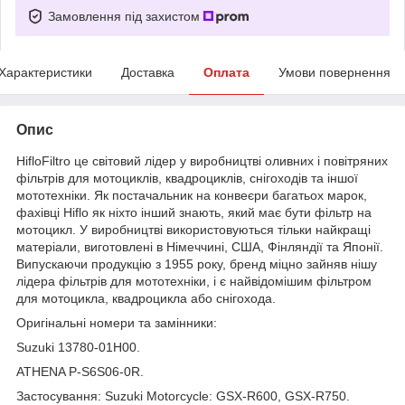
Замовлення під захистом
Характеристики
Доставка
Оплата
Умови повернення
Опис
HifloFiltro це світовий лідер у виробництві оливних і повітряних
фільтрів для мотоциклів, квадроциклів, снігоходів та іншої
мототехніки. Як постачальник на конвеєри багатьох марок,
фахівці Hiflo як ніхто інший знають, який має бути фільтр на
мотоцикл. У виробництві використовуються тільки найкращі
матеріали, виготовлені в Німеччині, США, Фінляндії та Японії.
Випускаючи продукцію з 1955 року, бренд міцно зайняв нішу
лідера фільтрів для мототехніки, і є найвідомішим фільтром
для мотоцикла, квадроцикла або снігохода.
Оригінальні номери та замінники:
Suzuki 13780-01H00
.
ATHENA
P-S6S06-0R
.
Застосування: Suzuki Motorcycle:
GSX
-
R
600,
GSX
-
R
750.