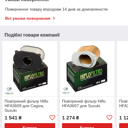
Повернення товару впродовж 14 днів за домовленістю
Всі умови повернення
Подібні товари компанії
Повітряний фільтр Hiflo
Повітряний фільтр Hiflo
Пові
HFA3609 для Cagiva,
HFA3607 для Suzuki.
HFA3
Suzuki.
1 541
1 274
1 1
₴
₴
Купити
Купити