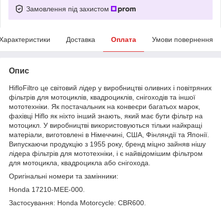
Замовлення під захистом
Характеристики
Доставка
Оплата
Умови повернення
Опис
HifloFiltro це світовий лідер у виробництві оливних і повітряних
фільтрів для мотоциклів, квадроциклів, снігоходів та іншої
мототехніки. Як постачальник на конвеєри багатьох марок,
фахівці Hiflo як ніхто інший знають, який має бути фільтр на
мотоцикл. У виробництві використовуються тільки найкращі
матеріали, виготовлені в Німеччині, США, Фінляндії та Японії.
Випускаючи продукцію з 1955 року, бренд міцно зайняв нішу
лідера фільтрів для мототехніки, і є найвідомішим фільтром
для мотоцикла, квадроцикла або снігохода.
Оригінальні номери та замінники:
Honda 17210-MEE-000
.
Застосування: Honda Motorcycle
: CBR600.