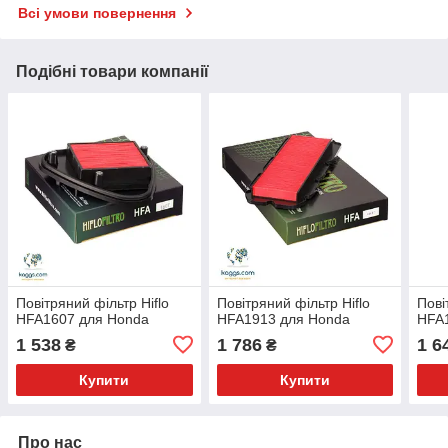
Всі умови повернення
Подібні товари компанії
Повітряний фільтр Hiflo
Повітряний фільтр Hiflo
Пові
HFA1607 для Honda
HFA1913 для Honda
HFA
1 538
1 786
1 6
₴
₴
Купити
Купити
Про нас