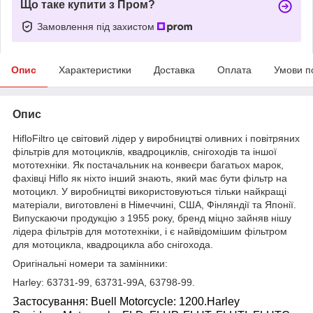
Що таке купити з Пром?
Замовлення під захистом
Опис
Характеристики
Доставка
Оплата
Умови п
Опис
HifloFiltro це світовий лідер у виробництві оливних і повітряних
фільтрів для мотоциклів, квадроциклів, снігоходів та іншої
мототехніки. Як постачальник на конвеєри багатьох марок,
фахівці Hiflo як ніхто інший знають, який має бути фільтр на
мотоцикл. У виробництві використовуються тільки найкращі
матеріали, виготовлені в Німеччині, США, Фінляндії та Японії.
Випускаючи продукцію з 1955 року, бренд міцно зайняв нішу
лідера фільтрів для мототехніки, і є найвідомішим фільтром
для мотоцикла, квадроцикла або снігохода.
Оригінальні номери та замінники:
Harley
:
63731-99
,
63731-99A
,
63798-99
.
Застосування:
Buell Motorcycle
: 1200.
Harley