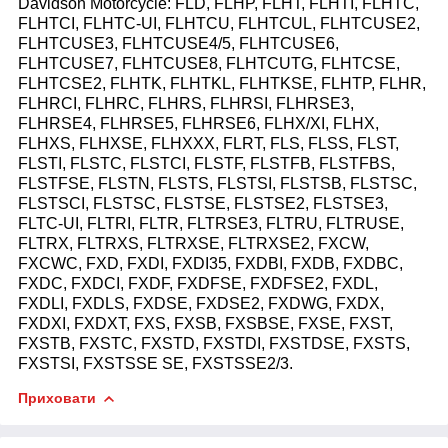
Davidson Motorcycle: FLD, FLHP, FLHT, FLHTI, FLHTC,
FLHTCI, FLHTC-UI, FLHTCU, FLHTCUL, FLHTCUSE2,
FLHTCUSE3, FLHTCUSE4/5, FLHTCUSE6,
FLHTCUSE7, FLHTCUSE8, FLHTCUTG, FLHTCSE,
FLHTCSE2, FLHTK, FLHTKL, FLHTKSE, FLHTP, FLHR,
FLHRCI, FLHRC, FLHRS, FLHRSI, FLHRSE3,
FLHRSE4, FLHRSE5, FLHRSE6, FLHX/XI, FLHX,
FLHXS, FLHXSE, FLHXXX, FLRT, FLS, FLSS, FLST,
FLSTI, FLSTC, FLSTCI, FLSTF
,
FLSTF
B,
FLSTF
BS,
FLSTF
SE,
FLSTN, FLSTS
,
FLSTS
I,
FLST
S
B, FLSTS
C,
FLSTS
CI,
FLSTSC, FLSTS
E,
FLSTS
E2,
FLSTS
E3,
FLTC-UI, FLTRI, FLTR, FLTRSE3, FLTRU, FLTRUSE,
FLTRX, FLTRXS, FLTRXSE, FLTRXSE2, FXCW,
FXCWC, FXD, FXDI, FXDI35, FXDBI, FXDB, FXDBC,
FXDC, FXDCI, FXDF, FXDFSE, FXDFSE2, FXDL,
FXDLI, FXDLS, FXDSE, FXDSE2, FXDWG, FXDX,
FXDXI, FXDXT, FXS, FXSB, FXSBSE, FXSE, FXST,
FXSTB, FXSTC, FXSTD, FXSTDI, FXSTDSE, FXSTS,
FXSTSI, FXSTSSE SE, FXSTSSE2/3.
Приховати