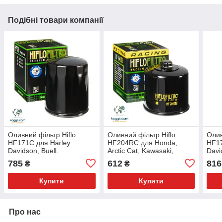
Подібні товари компанії
Оливний фільтр Hiflo
Оливний фільтр Hiflo
Олив
HF171C для Harley
HF204RC для Honda,
HF17
Davidson, Buell.
Arctic Cat, Kawasaki,
Davi
Mercury/Mariner, MV
785
612
816
₴
₴
Agusta, Suzuki, Yamaha.
Купити
Купити
Про нас