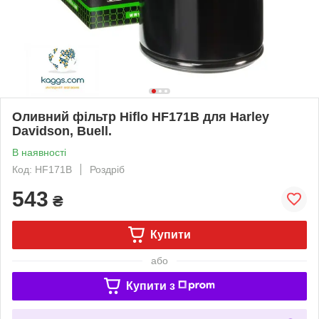
Оливний фільтр Hiflo HF171B для Harley
Davidson, Buell.
В наявності
Код: HF171B
Роздріб
543
₴
Купити
або
Купити з