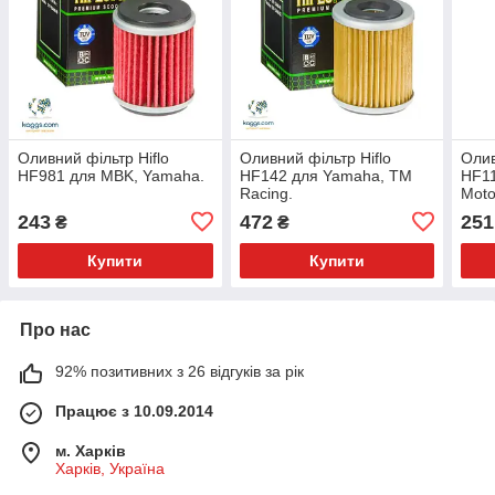
Оливний фільтр Hiflo
Оливний фільтр Hiflo
Олив
HF981 для MBK, Yamaha.
HF142 для Yamaha, TM
HF11
Racing.
Moto
243
472
251
₴
₴
Купити
Купити
Про нас
92% позитивних з 26 відгуків за рік
Працює з 10.09.2014
м. Харків
Харків, Україна