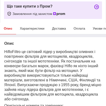
Що таке купити з Пром?
Замовлення під захистом
Опис
Характеристики
Доставка
Оплата
Умови п
Опис
HifloFiltro це світовий лідер у виробництві оливних і
повітряних фільтрів для мотоциклів, квадроциклів,
снігоходів та іншої мототехніки. Як постачальник на
конвеєри багатьох марок, фахівці Hiflo як ніхто інший
знають, який має бути фільтр на мотоцикл. У
виробництві використовуються тільки найкращі
матеріали, виготовлені в Німеччині, США, Фінляндії та
Японії. Випускаючи продукцію з 1955 року, бренд міцно
зайняв нішу лідера фільтрів для мототехніки, і є
найвідомішим фільтром для мотоцикла, квадроцикла
або снігохода.
Оригінальні номери та замінники: