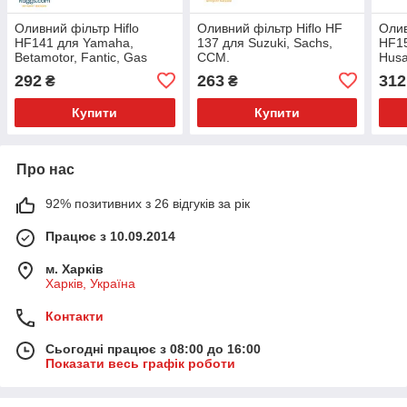
Оливний фільтр Hiflo
Оливний фільтр Hiflo HF
Олив
HF141 для Yamaha,
137 для Suzuki, Sachs,
HF15
Betamotor, Fantic, Gas
CCM.
Husa
Gas, HM MOTO, MBK,
KTM,
292
263
312
₴
₴
Rieju, TM Racing.
Купити
Купити
Про нас
92% позитивних з 26 відгуків за рік
Працює з 10.09.2014
м. Харків
Харків, Україна
Контакти
Сьогодні працює з 08:00 до 16:00
Показати весь графік роботи