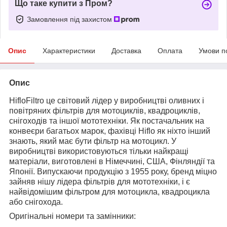
Що таке купити з Пром?
Замовлення під захистом
Опис
Характеристики
Доставка
Оплата
Умови п
Опис
HifloFiltro це світовий лідер у виробництві оливних і
повітряних фільтрів для мотоциклів, квадроциклів,
снігоходів та іншої мототехніки. Як постачальник на
конвеєри багатьох марок, фахівці Hiflo як ніхто інший
знають, який має бути фільтр на мотоцикл. У
виробництві використовуються тільки найкращі
матеріали, виготовлені в Німеччині, США, Фінляндії та
Японії. Випускаючи продукцію з 1955 року, бренд міцно
зайняв нішу лідера фільтрів для мототехніки, і є
найвідомішим фільтром для мотоцикла, квадроцикла
або снігохода.
Оригінальні номери та замінники: