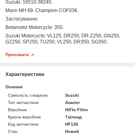
Suzuki: 16510-38240.
Mann MH 69
.
Champion
COF036
.
Застосування:
Betamotor Motorcycle: 350
.
Suzuki Motorcycle: VL125, DR250, DR-Z250, GN250,
GZ250, SP250, TU250, VL250, DR350, SG350
.
Приховати
Характеристики
Основні
Сумісність з маркою
Suzuki
Тип запчастини
Аналог
Виробник
HiFlo Filtro
Країна виробник
Таїланд
Код запчастини
HF136
Стан
Новий