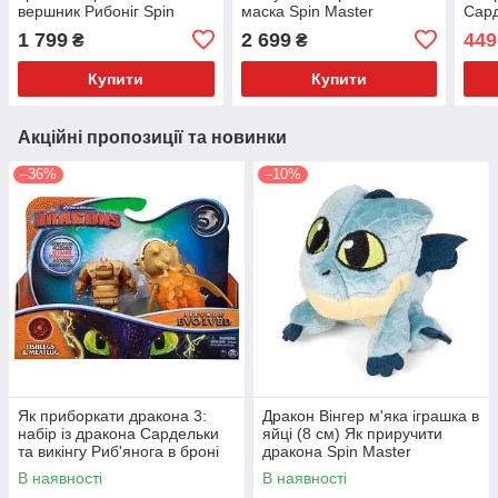
вершник Рибоніг Spin
маска Spin Master
Сард
Master
Риб'
1 799
2 699
449
₴
₴
Mast
Купити
Купити
Акційні пропозиції та новинки
–36%
–10%
Як приборкати дракона 3:
Дракон Вінгер м'яка іграшка в
набір із дракона Сардельки
яйці (8 см) Як приручити
та викінгу Риб'янога в броні
дракона Spin Master
Spin Master
В наявності
В наявності