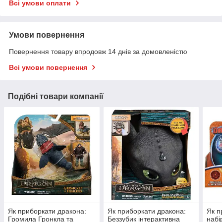
Всі умови оплати
Умови повернення
Повернення товару впродовж 14 днів за домовленістю
Всі умови повернення
Подібні товари компанії
Як приборкати дракона:
Як приборкати дракона:
Як п
Громила Гронкла та
Беззубик інтерактивна
набі