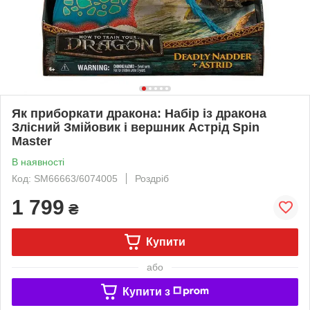
Як приборкати дракона: Набір із дракона
Злісний Змійовик і вершник Астрід Spin
Master
В наявності
Код: SM66663/6074005
Роздріб
1 799
₴
Купити
або
Купити з