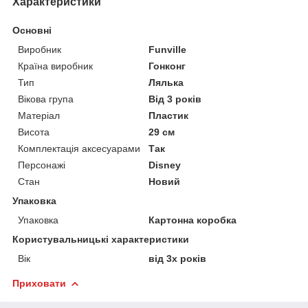
Характеристики
Основні
Виробник
Funville
Країна виробник
Гонконг
Тип
Лялька
Вікова група
Від 3 років
Матеріал
Пластик
Висота
29 см
Комплектація аксесуарами
Так
Персонажі
Disney
Стан
Новий
Упаковка
Упаковка
Картонна коробка
Користувальницькі характеристики
Вік
від 3х років
Приховати