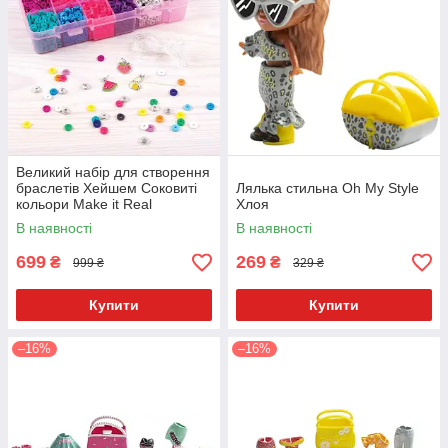
Великий набір для створення
браслетів Хейшем Соковиті
Лялька стильна Oh My Style
кольори Make it Real
Хлоя
В наявності
В наявності
699
269
₴
₴
999 ₴
329 ₴
Купити
Купити
–16%
–16%