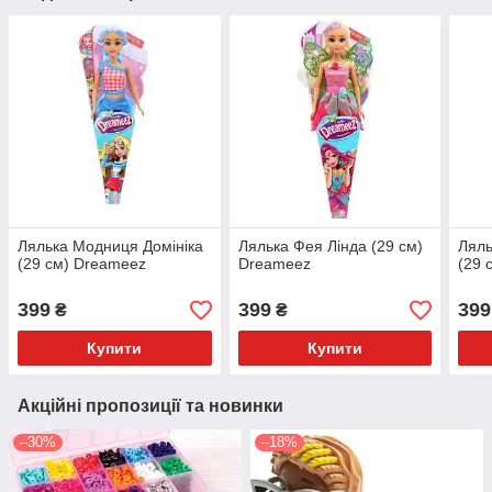
Лялька Модниця Домініка
Лялька Фея Лінда (29 см)
Ляль
(29 см) Dreameez
Dreameez
(29 
399
399
399
₴
₴
Купити
Купити
Акційні пропозиції та новинки
–30%
–18%