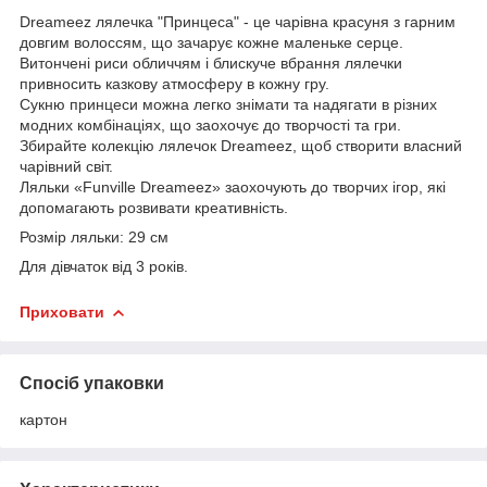
Dreameez лялечка "Принцеса" - це чарівна красуня з гарним
довгим волоссям, що зачарує кожне маленьке серце.
Витончені риси обличчям і блискуче вбрання лялечки
привносить казкову атмосферу в кожну гру.
Сукню принцеси можна легко знімати та надягати в різних
модних комбінаціях, що заохочує до творчості та гри.
Збирайте колекцію лялечок Dreameez, щоб створити власний
чарівний світ.
Ляльки «Funville Dreameez» заохочують до творчих ігор, які
допомагають розвивати креативність.
Розмір ляльки: 29 см
Для дівчаток від 3 років.
Приховати
Спосіб упаковки
картон