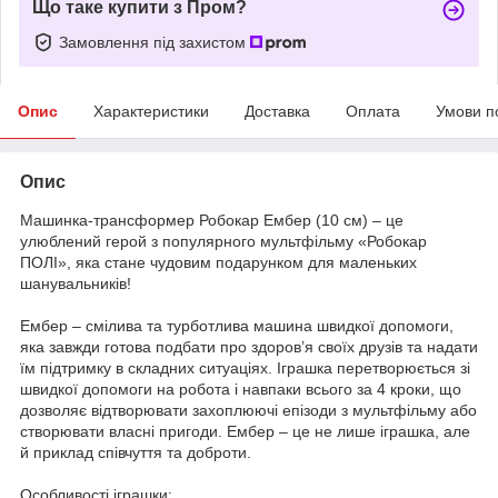
Що таке купити з Пром?
Замовлення під захистом
Опис
Характеристики
Доставка
Оплата
Умови п
Опис
Машинка-трансформер Робокар Ембер (10 см) – це
улюблений герой з популярного мультфільму «Робокар
ПОЛІ», яка стане чудовим подарунком для маленьких
шанувальників!
Ембер – смілива та турботлива машина швидкої допомоги,
яка завжди готова подбати про здоров’я своїх друзів та надати
їм підтримку в складних ситуаціях. Іграшка перетворюється зі
швидкої допомоги на робота і навпаки всього за 4 кроки, що
дозволяє відтворювати захоплюючі епізоди з мультфільму або
створювати власні пригоди. Ембер – це не лише іграшка, але
й приклад співчуття та доброти.
Особливості іграшки: