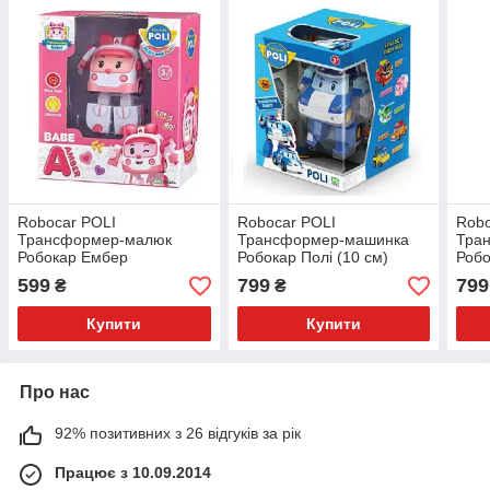
Robocar POLI
Robocar POLI
Robo
Трансформер-малюк
Трансформер-машинка
Тра
Робокар Ембер
Робокар Полі (10 см)
Робо
599
799
799
₴
₴
Купити
Купити
Про нас
92% позитивних з 26 відгуків за рік
Працює з 10.09.2014