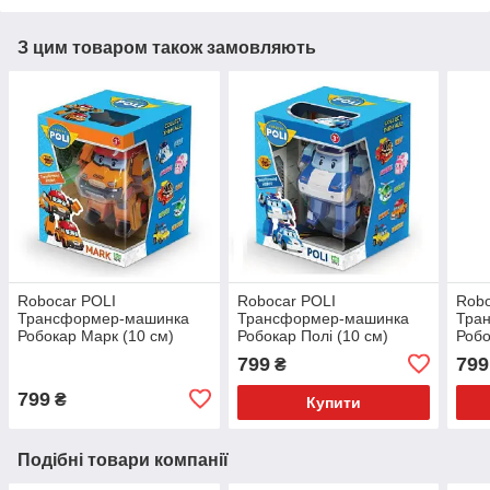
З цим товаром також замовляють
Robocar POLI
Robocar POLI
Robo
Трансформер-машинка
Трансформер-машинка
Тра
Робокар Марк (10 см)
Робокар Полі (10 см)
Робо
799
799
₴
799
₴
Купити
Подібні товари компанії