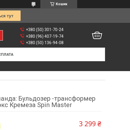
Кошик
+380 (50) 301-70-24
+380 (96) 407-19-74
+380 (50) 136-94-08
СПЛАТА
манда: Бульдозер -трансформер
кс Кремеза Spin Master
3 299 ₴
4