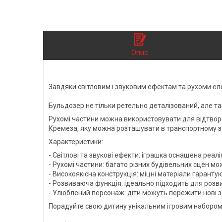
Опис
Завдяки світловим і звуковим ефектам та рухоми е
Бульдозер не тільки ретельно деталізований, але та
Рухомі частини можна використовувати для відтворе
Кремеза, яку можна розташувати в транспортному з
Характеристики:
- Світлові та звукові ефекти: іграшка оснащена реал
- Рухомі частини: багато різних будівельних сцен м
- Високоякісна конструкція: міцні матеріали гарантую
- Розвиваюча функція: ідеально підходить для розв
- Улюблений персонаж: діти можуть пережити нові 
Порадуйте свою дитину унікальним ігровим набором із 