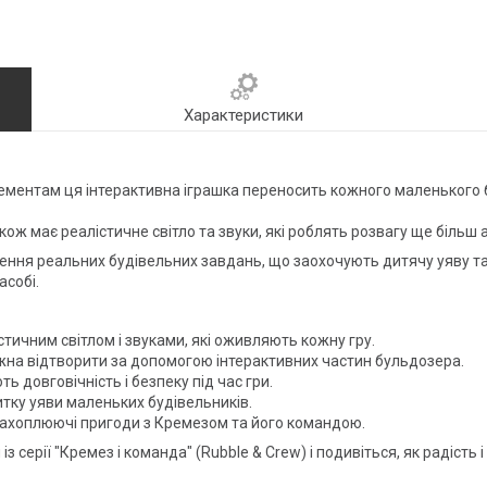
Характеристики
лементам ця інтерактивна іграшка переносить кожного маленького 
кож має реалістичне світло та звуки, які роблять розвагу ще більш
ння реальних будівельних завдань, що заохочують дитячу уяву та 
асобі.
істичним світлом і звуками, які оживляють кожну гру.
ожна відтворити за допомогою інтерактивних частин бульдозера.
ть довговічність і безпеку під час гри.
итку уяви маленьких будівельників.
захоплюючі пригоди з Кремезом та його командою.
серії "Кремез і команда" (Rubble & Crew) і подивіться, як радість і