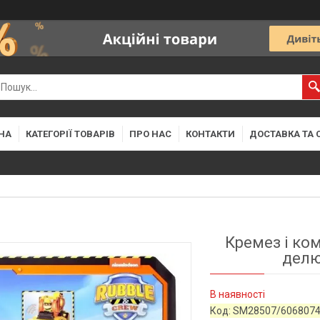
НА
КАТЕГОРІЇ ТОВАРІВ
ПРО НАС
КОНТАКТИ
ДОСТАВКА ТА 
Кремез і ко
делю
В наявності
Код:
SM28507/606807