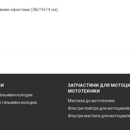
овими ефектами (38х19х14 см);
КИ
ЗАПЧАСТИНИ ДЛЯ МОТОЦИ
МОТОТЕХНІКИ
альмівні колодки
Мастила до мототехніки
і гальмівні колодки
Фільтри повітря для мотоциклів
Фільтри мастила для мотоциклі