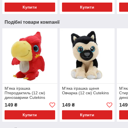
Купити
Купити
Подібні товари компанії
М'яка іграшка
М'яка іграшка щеня
М'як
Птеродактиль (12 см)
Овчарка (12 см) Cutekins
Стир
динозаврики Cutekins
дино
149
149
149
₴
₴
Купити
Купити