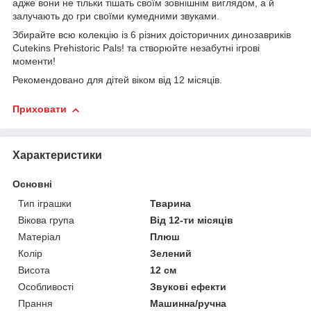
адже вони не тільки тішать своїм зовнішнім виглядом, а й
залучають до гри своїми кумедними звуками.
Збирайте всю колекцію із 6 різних доісторичних динозавриків
Cutekins Prehistoric Pals! та створюйте незабутні ігрові
моменти!
Рекомендовано для дітей віком від 12 місяців.
Приховати
Характеристики
Основні
Тип іграшки
Тварина
Вікова група
Від 12-ти місяців
Матеріал
Плюш
Колір
Зелений
Висота
12 см
Особливості
Звукові ефекти
Прання
Машинна/ручна