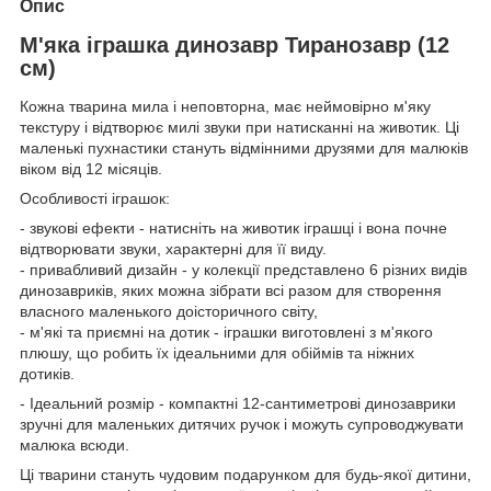
Опис
М'яка іграшка динозавр Тиранозавр (12
см)
Кожна тварина мила і неповторна, має неймовірно м'яку
текстуру і відтворює милі звуки при натисканні на животик. Ці
маленькі пухнастики стануть відмінними друзями для малюків
віком від 12 місяців.
Особливості іграшок:
- звукові ефекти - натисніть на животик іграшці і вона почне
відтворювати звуки, характерні для її виду.
- привабливий дизайн - у колекції представлено 6 різних видів
динозавриків, яких можна зібрати всі разом для створення
власного маленького доісторичного світу,
- м'які та приємні на дотик - іграшки виготовлені з м'якого
плюшу, що робить їх ідеальними для обіймів та ніжних
дотиків.
- Ідеальний розмір - компактні 12-сантиметрові динозаврики
зручні для маленьких дитячих ручок і можуть супроводжувати
малюка всюди.
Ці тварини стануть чудовим подарунком для будь-якої дитини,