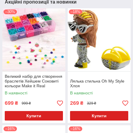
Акційні пропозиції та новинки
–30%
–18%
Великий набір для створення
браслетів Хейшем Соковиті
Лялька стильна Oh My Style
кольори Make it Real
Хлоя
В наявності
В наявності
699
269
₴
₴
999 ₴
329 ₴
Купити
Купити
–16%
–16%