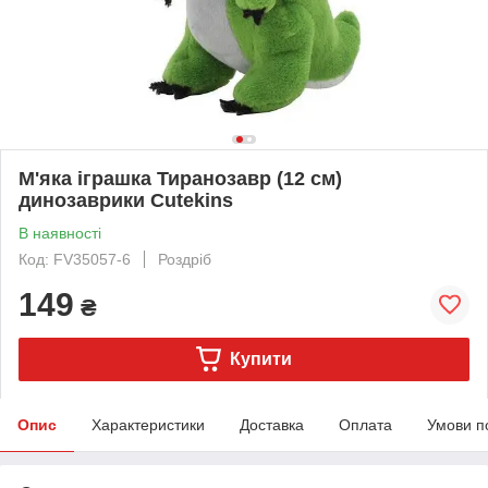
М'яка іграшка Тиранозавр (12 см)
динозаврики Cutekins
В наявності
Код: FV35057-6
Роздріб
149
₴
Купити
Опис
Характеристики
Доставка
Оплата
Умови п