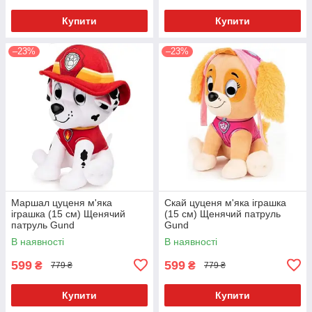
Купити
Купити
–23%
–23%
Маршал цуценя м'яка
Скай цуценя м'яка іграшка
іграшка (15 см) Щенячий
(15 см) Щенячий патруль
патруль Gund
Gund
В наявності
В наявності
599
599
₴
₴
779 ₴
779 ₴
Купити
Купити