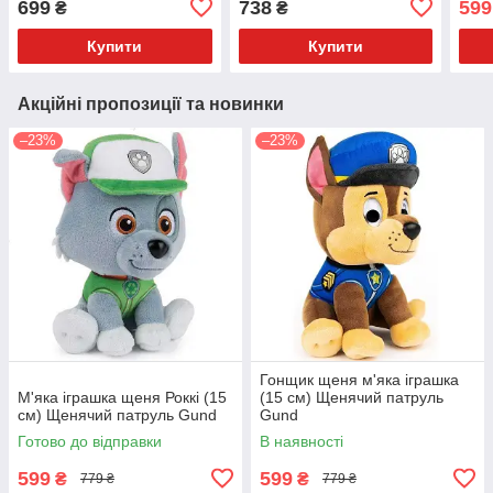
699
738
599
₴
₴
Купити
Купити
Акційні пропозиції та новинки
–23%
–23%
Гонщик щеня м'яка іграшка
М'яка іграшка щеня Роккі (15
(15 см) Щенячий патруль
см) Щенячий патруль Gund
Gund
Готово до відправки
В наявності
599
599
₴
₴
779 ₴
779 ₴