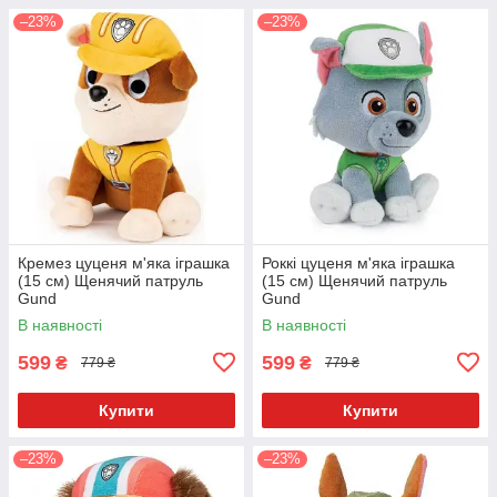
–23%
–23%
Кремез цуценя м'яка іграшка
Роккі цуценя м'яка іграшка
(15 см) Щенячий патруль
(15 см) Щенячий патруль
Gund
Gund
В наявності
В наявності
599
599
₴
₴
779 ₴
779 ₴
Купити
Купити
–23%
–23%