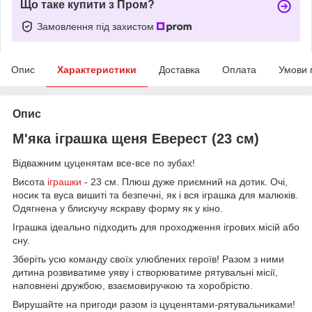
Що таке купити з Пром?
Замовлення під захистом
Опис
Характеристики
Доставка
Оплата
Умови 
Опис
М'яка іграшка щеня Еверест (23 см)
Відважним цуценятам все-все по зубах!
Висота
іграшки
- 23 см. Плюш дуже приємний на дотик. Очі,
носик та вуса вишиті та безпечні, як і вся іграшка для малюків.
Одягнена у блискучу яскраву форму як у кіно.
Іграшка ідеально підходить для проходження ігрових місій або
сну.
Зберіть усю команду своїх улюблених героїв! Разом з ними
дитина розвиватиме уяву і створюватиме рятувальні місії,
наповнені дружбою, взаємовиручкою та хоробрістю.
Вирушайте на пригоди разом із цуценятами-рятувальниками!