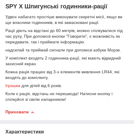
SPY X Шпигунські годинники-рації
Удвох набагато простіше виконувати секретні місії, якщо ви
ще власники годинників, в які замасковані рації.
Рації діють на відстані до 60 метрів, можно спілкуватися під
час руху, При допомозі кнопки "Говорити", є можливість як
передавати, так і приймати інформацію.
надсилай та приймай сигнали при допомозі азбуки Морзе.
У комплект входять 2 годинника-рації, які мають відкидний
захисний екран.
Кожна рація працює від 3-х елементів живлення LR44, які
входять до комплекту.
Іграшка
для дітей від 6 років.
Коли є рація, відстань не перешкода! Натисни кнопку і
спілкуйся зі своїм напарником!
Приховати
Характеристики