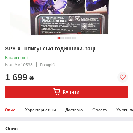
SPY X Шпигунські годинники-рації
В наявності
Код: AM10538
Роздріб
1 699
₴
Купити
Опис
Характеристики
Доставка
Оплата
Умови п
Опис