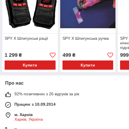
SPY X Шпигунські рації
SPY X Шпигунська ручка
SPY 
нічн
підс
1 299
499
999
₴
₴
Купити
Купити
Про нас
92% позитивних з 26 відгуків за рік
Працює з 10.09.2014
м. Харків
Харків, Україна