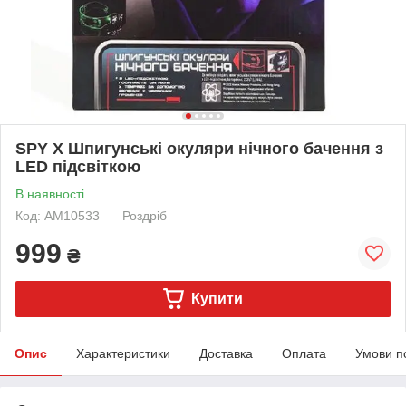
SPY X Шпигунські окуляри нічного бачення з
LED підсвіткою
В наявності
Код: AM10533
Роздріб
999
₴
Купити
Опис
Характеристики
Доставка
Оплата
Умови п