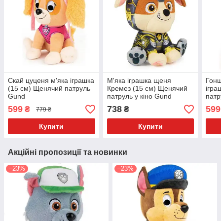
Скай цуценя м'яка іграшка
М'яка іграшка щеня
Гонщ
(15 см) Щенячий патруль
Кремез (15 см) Щенячий
ігра
Gund
патруль у кіно Gund
патр
599
738
599
₴
₴
779 ₴
Купити
Купити
Акційні пропозиції та новинки
–23%
–23%