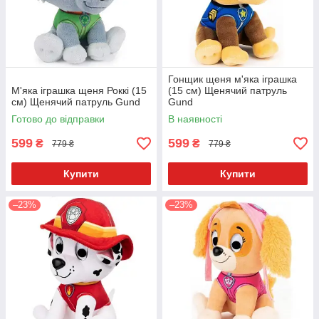
Гонщик щеня м'яка іграшка
М'яка іграшка щеня Роккі (15
(15 см) Щенячий патруль
см) Щенячий патруль Gund
Gund
Готово до відправки
В наявності
599
599
₴
₴
779 ₴
779 ₴
Купити
Купити
–23%
–23%