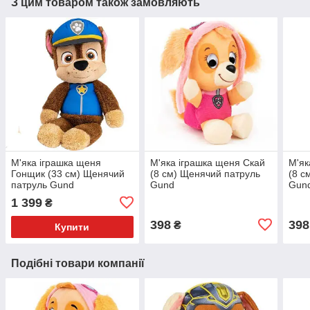
З цим товаром також замовляють
М'яка іграшка щеня
М'яка іграшка щеня Скай
М'як
Гонщик (33 см) Щенячий
(8 см) Щенячий патруль
(8 с
патруль Gund
Gund
Gun
1 399
₴
398
398
₴
Купити
Подібні товари компанії