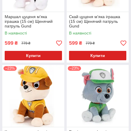
Маршал цуценя м'яка
Скай цуценя м'яка іграшка
іграшка (15 см) Щенячий
(15 см) Щенячий патруль
патруль Gund
Gund
В наявності
В наявності
599
599
₴
₴
779 ₴
779 ₴
Купити
Купити
–23%
–23%