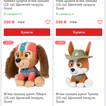
Кремез цуценя м'яка іграшка
Роккі цуценя м'яка іграшка
(15 см) Щенячий патруль
(15 см) Щенячий патруль
Gund
Gund
В наявності
В наявності
599
599
₴
₴
779 ₴
779 ₴
Купити
Купити
–23%
–23%
М'яка іграшка щеня Ліберті
М'яка іграшка щеня Трекер
(15 см) Щенячий патруль
(15 см) Щенячий патруль
Gund
Gund