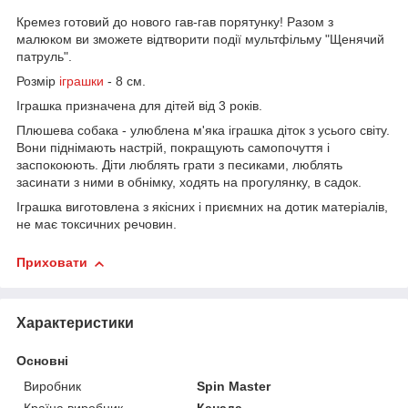
Кремез готовий до нового гав-гав порятунку! Разом з
малюком ви зможете відтворити події мультфільму "Щенячий
патруль".
Розмір
іграшки
- 8 см.
Іграшка призначена для дітей від 3 років.
Плюшева собака - улюблена м'яка іграшка діток з усього світу.
Вони піднімають настрій, покращують самопочуття і
заспокоюють. Діти люблять грати з песиками, люблять
засинати з ними в обнімку, ходять на прогулянку, в садок.
Іграшка виготовлена з якісних і приємних на дотик матеріалів,
не має токсичних речовин.
Приховати
Характеристики
Основні
Виробник
Spin Master
Країна виробник
Канада