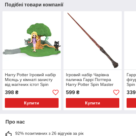
Подібні товари компанії
Harry Potter Ігровий набір
Ігровий набір Чарівна
Гарр
Місяць у кімнаті захисту
паличка Гаррі Поттера
фігу
від магічних істот Spin
Harry Potter Spin Master
Spin
Master
398
599
339
₴
₴
Купити
Купити
Про нас
92% позитивних з 26 відгуків за рік