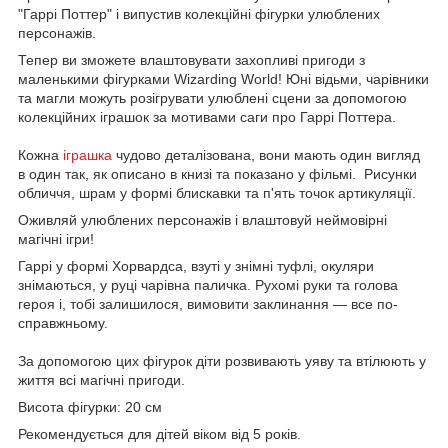
"Гаррі Поттер" і випустив колекційні фігурки улюблених
персонажів.
Тепер ви зможете влаштовувати захопливі пригоди з
маленькими фігурками Wizarding World! Юні відьми, чарівники
та магли можуть розігрувати улюблені сцени за допомогою
колекційних іграшок за мотивами саги про Гаррі Поттера.
Кожна
іграшка
чудово деталізована, вони мають один вигляд
в один так, як описано в книзі та показано у фільмі. Рисунки
обличчя, шрам у формі блискавки та п'ять точок артикуляції.
Оживляй улюблених персонажів і влаштовуй неймовірні
магічні ігри!
Гаррі у формі Хорвардса, взуті у знімні туфлі, окуляри
знімаються, у руці чарівна паличка. Рухомі руки та голова
героя і, тобі залишилося, вимовити заклинання — все по-
справжньому.
За допомогою цих фігурок діти розвивають уяву та втілюють у
життя всі магічні пригоди.
Висота фігурки: 20 см
Рекомендується для дітей віком від 5 років.