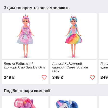
З цим товаром також замовляють
Лялька Райдужний
Лялька Райдужний
Ляль
єдиноріг Сью Sparkle Girls
єдиноріг Саллі Sparkle
єдин
Girls
349
349
349
₴
₴
Подібні товари компанії