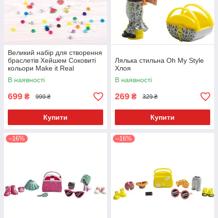
Великий набір для створення
браслетів Хейшем Соковиті
Лялька стильна Oh My Style
кольори Make it Real
Хлоя
В наявності
В наявності
699
269
₴
₴
999 ₴
329 ₴
Купити
Купити
–16%
–16%