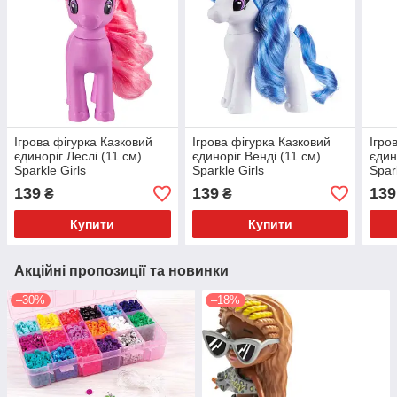
Ігрова фігурка Казковий
Ігрова фігурка Казковий
Ігро
єдиноріг Леслі (11 см)
єдиноріг Венді (11 см)
єдин
Sparkle Girls
Sparkle Girls
Spar
139
139
139
₴
₴
Купити
Купити
Акційні пропозиції та новинки
–30%
–18%