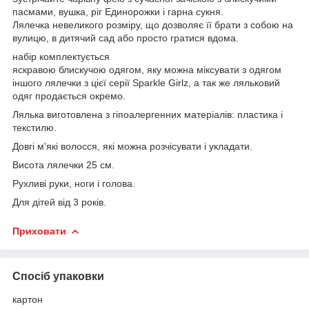
пасмами, вушка, ріг Единорожки і гарна сукня.
Лялечка невеликого розміру, що дозволяє її брати з собою на
вулицю, в дитячий сад або просто гратися вдома.
набір комплектується
яскравою блискучою одягом, яку можна міксувати з одягом
іншого лялечки з цієї серії Sparkle Girlz, а так же ляльковий
одяг продається окремо.
Лялька виготовлена ​​з гіпоалергенних матеріалів: пластика і
текстилю.
Довгі м'які волосся, які можна розчісувати і укладати.
Висота лялечки 25 см.
Рухливі руки, ноги і голова.
Для дітей від 3 років.
Приховати
Спосіб упаковки
картон