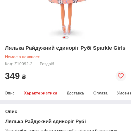
Лялька Райдужний єдиноріг Рубі Sparkle Girls
Немає в наявності
Код: Z10092-2
Роздріб
349
₴
Опис
Характеристики
Доставка
Оплата
Умови 
Опис
Лялька Райдужний єдиноріг Рубі
Зустрічайте чарівну фею з сучасної зачіскою з блискучими