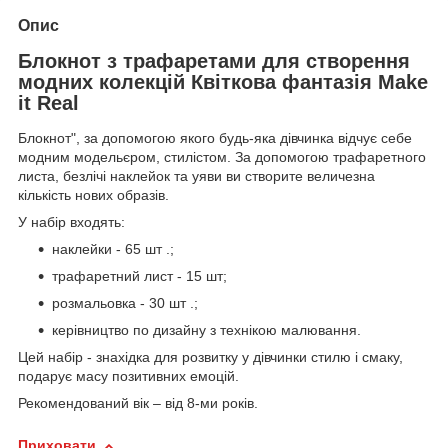
Опис
Блокнот з трафаретами для створення
модних колекцій Квіткова фантазія Make
it Real
Блокнот", за допомогою якого будь-яка дівчинка відчує себе
модним модельєром, стилістом. За допомогою трафаретного
листа, безлічі наклейок та уяви ви створите величезна
кількість нових образів.
У набір входять:
наклейки - 65 шт .;
трафаретний лист - 15 шт;
розмальовка - 30 шт .;
керівництво по дизайну з технікою малювання.
Цей набір - знахідка для розвитку у дівчинки стилю і смаку,
подарує масу позитивних емоцій.
Рекомендований вік – від 8-ми років.
Приховати