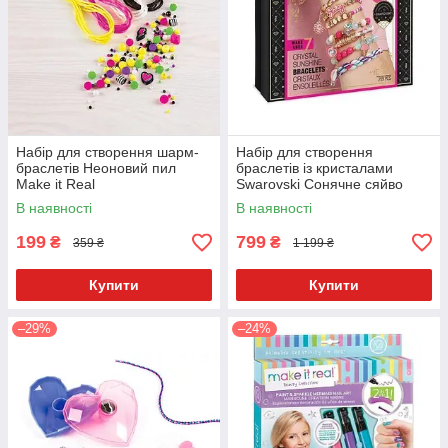
Набір для створення шарм-
Набір для створення
браслетів Неоновий пил
браслетів із кристалами
Make it Real
Swarovski Сонячне сяйво
Juicy Couture
В наявності
В наявності
199
799
₴
₴
359 ₴
1 199 ₴
Купити
Купити
–29%
–24%