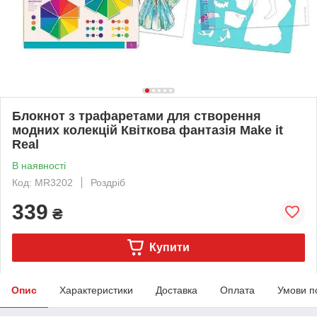
Блокнот з трафаретами для створення
модних колекцій Квіткова фантазія Make it
Real
В наявності
Код: MR3202
Роздріб
339
₴
Купити
Опис
Характеристики
Доставка
Оплата
Умови п