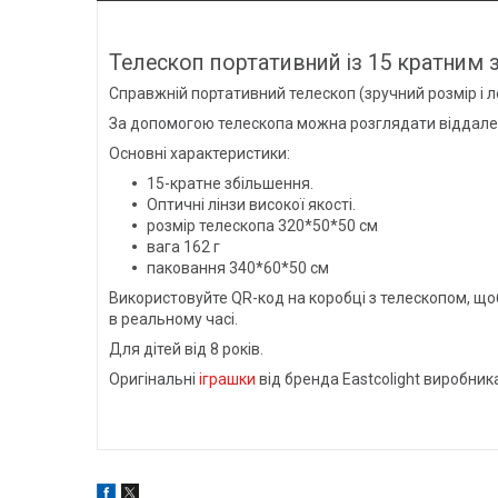
Телескоп портативний із 15 кратним
Справжній портативний телескоп (зручний розмір і л
За допомогою телескопа можна розглядати віддалені 
Основні характеристики:
15-кратне збільшення.
Оптичні лінзи високої якості.
розмір телескопа 320*50*50 см
вага 162 г
паковання 340*60*50 см
Використовуйте QR-код на коробці з телескопом, що
в реальному часі.
Для дітей від 8 років.
Оригінальні
іграшки
від бренда Eastcolight виробника