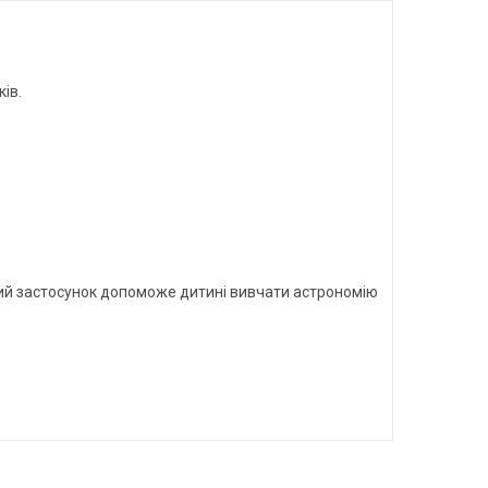
ів.
ний застосунок допоможе дитині вивчати астрономію