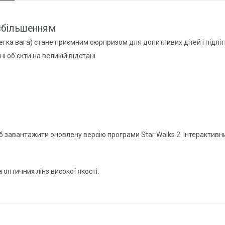
 збільшенням
егка вага) стане приємним сюрпризом для допитливих дітей і підлітк
об'єкти на великій відстані.
б завантажити оновлену версію програми Star Walks 2. Інтерактив
 оптичних лінз високої якості.