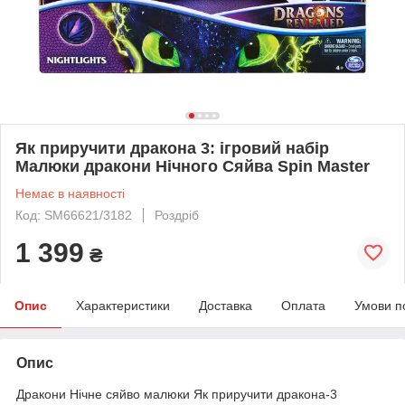
Як приручити дракона 3: ігровий набір
Малюки дракони Нічного Сяйва Spin Master
Немає в наявності
Код: SM66621/3182
Роздріб
1 399
₴
Опис
Характеристики
Доставка
Оплата
Умови п
Опис
Дракони Нічне сяйво малюки Як приручити дракона-3