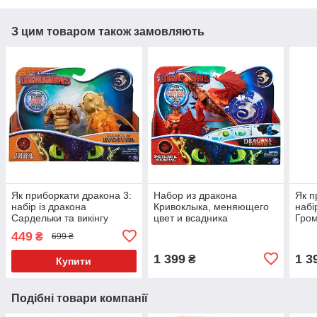
З цим товаром також замовляють
Як приборкати дракона 3:
Набор из дракона
Як п
набір із дракона
Кривоклыка, меняющего
набі
Сардельки та викінгу
цвет и всадника
Гром
Риб'янога в броні Spin
Сморкалы Spin Master
верш
449
₴
699 ₴
Master
Mast
1 399
1 3
₴
Купити
Подібні товари компанії