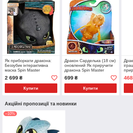
Як приборкати дракона:
Дракон Сарделька (18 см)
Драк
Беззубик інтерактивна
оновлений Як приручити
ігра
маска Spin Master
дракона Spin Master
прир
Mast
2 699
699
468
₴
₴
Купити
Купити
Акційні пропозиції та новинки
–10%